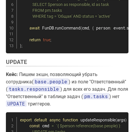
              SELECT $person as responsible, id as task

              FROM pm.tasks

              WHERE tag = 'Общая' AND status = 'active
`
 FunDB
cmd
 person
 event
so
await
.
runCommand
(
,
{
:
.
return
true
;
}
;
UPDATE
Кейс:
Пишем экшн, позволяющий убрать
base.people
сотрудника(
) из поле "Ответственный"
tasks.responsible
(
) для всех его задач. Для поля
pm.tasks
"Ответственный" в таблице задач (
) нет
UPDATE
триггеров.
export
default
async
function
updateResponsible
(
args
)
{
 cmd 
const
=
`
{ $person reference(base.people) }:

              UPDATE pm.tasks
