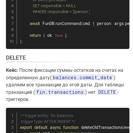
              SET responsible = NULL

              WHERE responsible = $person
`
;
 FunDB
cmd
 person
 args
per
await
.
runCommand
(
,
{
:
.
 ok
return
{
:
true
}
;
}
;
DELETE
Кейс:
После фиксации суммы остатков на счетах на
balances.commit_date
определенную дату(
)
удаляем все транзакции до этой даты. Для таблицы
fin.transactions
DELETE
транзакций (
) нет
-
триггеров.
/* trigger entity:  fin.balances

 trigger type: AFTER INSERT */
export
default
async
function
deleteOldTransactions
(
even