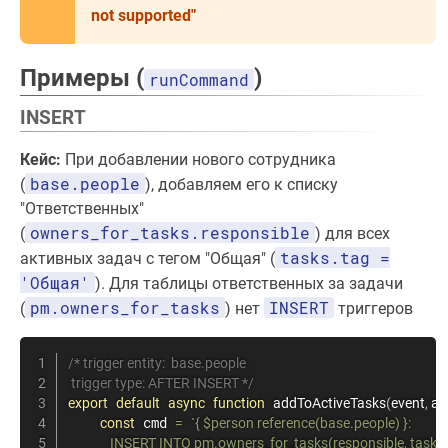
not supported"
Примеры (
)
runCommand
INSERT
Кейс:
При добавлении нового сотрудника
base.people
(
), добавляем его к списку
"Ответственных"
owners_for_tasks.responsible
(
) для всех
tasks.tag =
активных задач с тегом "Общая" (
'Общая'
). Для таблицы ответственных за задачи
pm.owners_for_tasks
INSERT
(
) нет
триггеров
/* trigger entity:  base.people

 trigger type: AFTER INSERT */
export
default
async
function
addToActiveTasks
(
event
,
 ar
 cmd 
const
=
`
{ $person reference(base.people) }:

              INSERT INTO pm.owners_for_tasks(responsible, task)
